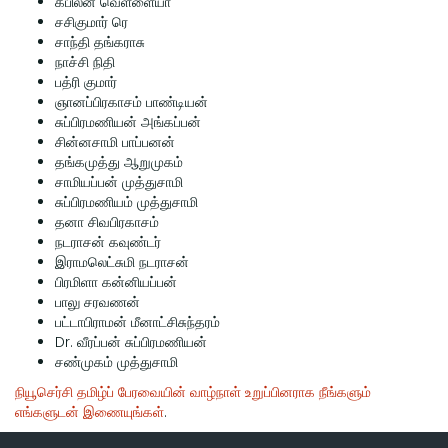
கபிலன் வெள்ளையா
சசிகுமார் ரெ
சாந்தி தங்கராசு
நாச்சி நிதி
பத்ரி குமார்
ஞானப்பிரகாசம் பாண்டியன்
சுப்பிரமணியன் அங்கப்பன்
சின்னசாமி பாப்பனன்
தங்கமுத்து ஆறுமுகம்
சாமியப்பன் முத்துசாமி
சுப்பிரமணியம் முத்துசாமி
தனா சிவபிரகாசம்
நடராசன் கவுண்டர்
இராமலெட்சுமி நடராசன்
பிரமிளா கன்னியப்பன்
பாலு சரவணன்
பட்டாபிராமன் மீனாட்சிசுந்தரம்
Dr. வீரப்பன் சுப்பிரமணியன்
சண்முகம் முத்துசாமி
நியூசெர்சி தமிழ்ப் பேரவையின் வாழ்நாள் உறுப்பினராக நீங்களும்
எங்களுடன் இணையுங்கள்
.