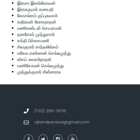
இராசா இளங்கோவன்
இராசுகுமார் கணபதி
கோசல்ராம் குப்புசுவாமி
கதிரவன் லோகநாதன்
மணிகண்டன் செயராமன்
தனசேகர் முத்துசாமி
சக்தி பிச்சைமணி
சிவகுமார் சாந்தலிங்கம்
மகேசு கண்ணன் செல்லமுத்து
விசய் சுவாமிநாதன்
மணிசேகரன் செல்லமுத்து
முத்துக்குமார் சின்னராசு
(732) 285-3576
njtamilperavai@gmail.com