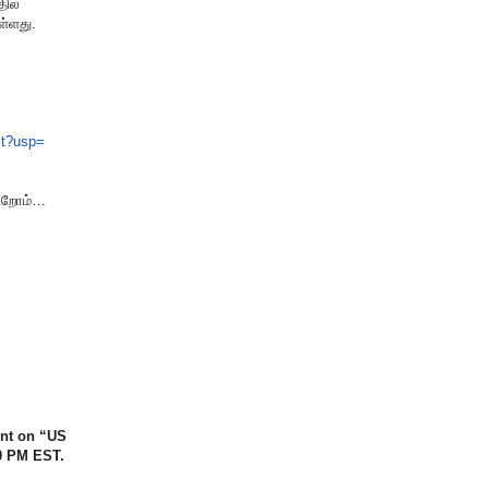
தில்
ள்ளது.
it?usp=
கிறோம்…
ent on “US
00 PM EST.