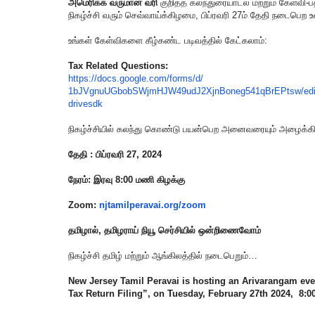
அமெரிக்க வருமான வரி
குறித்த கலந்துரையாடல் மற்றும் கேள்வி-ப
நிகழ்ச்சி வரும் செவ்வாய்க்கிழமை, பிப்ரவரி 27ம் தேதி நடைபெற உ
உங்கள் கேள்விகளை கீழ்கண்ட படிவத்தில் கேட்கலாம்:
Tax Related Questions:
https://docs.google.com/forms/
d/
1bJVgnuUGbobSWjmHJW49udJ2XjnBo
neg541qBrEPtsw/ed
drivesdk
நிகழ்ச்சியில் கலந்து கொண்டு பயன்பெற அனைவரையும் அழைக்
தேதி : பிப்ரவரி 27, 2024
நேரம்: இரவு 8:00 மணி கிழக்கு
Zoom:
njtamilperavai.org/zoom
தமிழால், தமிழராய் நியூ செர்சியில் ஒன்றிணைவோம்
நிகழ்ச்சி தமிழ் மற்றும் ஆங்கிலத்தில் நடைபெறும்…
New Jersey Tamil Peravai is hosting an Arivarangam ev
Tax Return Filing”, on Tuesday, February 27th 2024, 8: