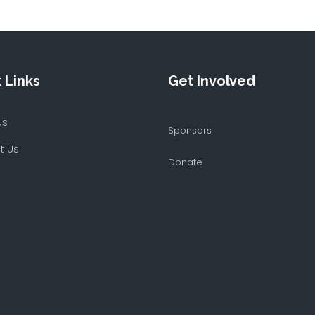
 Links
Get Involved
Us
Sponsors
t Us
Donate