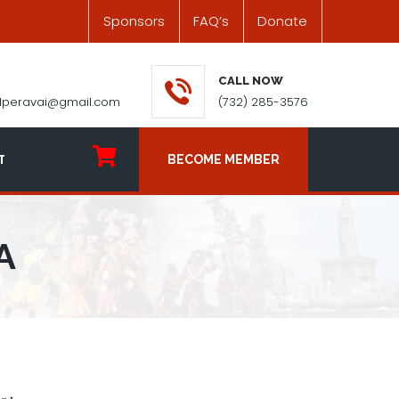
Sponsors
FAQ’s
Donate
CALL NOW
ilperavai@gmail.com
(732) 285-3576
T
BECOME MEMBER
A