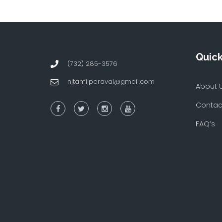
Quick
(732) 285-3576
njtamilperavai@gmail.com
About 
Contac
FAQ’s