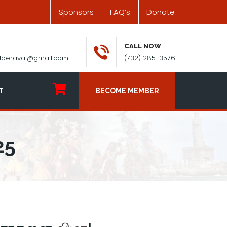
Sponsors
FAQ’s
Donate
CALL NOW
ilperavai@gmail.com
(732) 285-3576
T
BECOME MEMBER
25