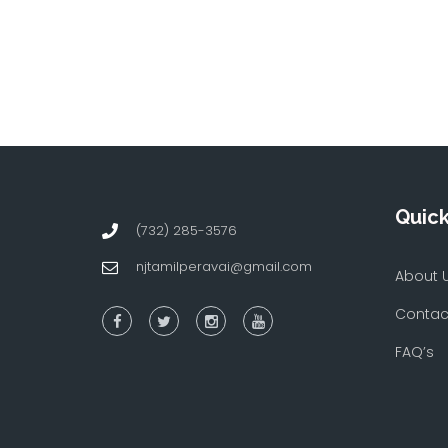
Quick
(732) 285-3576
njtamilperavai@gmail.com
About 
Contac
FAQ’s