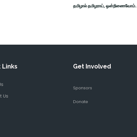
தமிழால் தமிழராய், ஒன்றிணைவோம்.
 Links
Get Involved
Us
Sponsors
t Us
Donate