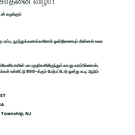
லக சாதனை
விழா
!
யுடன் வழங்கும்
்கு பரப்ப, நூற்றுக்கணக்கானோர் ஒன்றிணையும் கின்னஸ் உலக
ில்வேனியாவின் பல பகுதிகளிலிருந்தும் வயது வரம்பில்லாமல்,
்கள் உள்ளிட்டு 500-க்கும் மேற்பட்டோர் ஒன்று கூடி ஆடும்
EST
SA
 Township, NJ
!