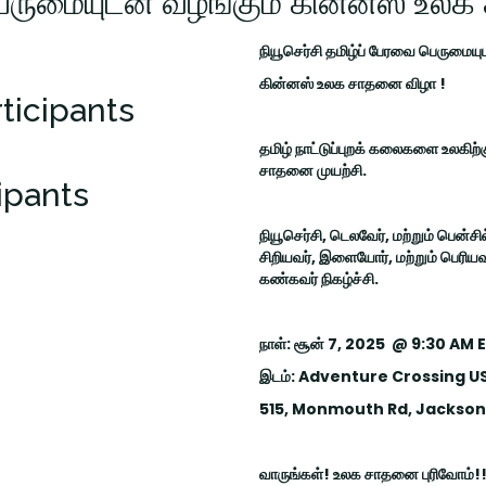
 பெருமையுடன் வழங்கும் கின்னஸ் உ
நியூசெர்சி தமிழ்ப் பேரவை பெருமை
கின்னஸ் உலக சாதனை விழா !
ticipants
தமிழ் நாட்டுப்புறக் கலைகளை உலகிற
சாதனை முயற்சி.
ipants
நியூசெர்சி, டெலவேர், மற்றும் பென்ச
சிறியவர், இளையோர், மற்றும் பெரியவர
கண்கவர் நிகழ்ச்சி.
நாள்: சூன் 7, 2025 @ 9:30 AM 
இடம்: Adventure Crossing U
515, Monmouth Rd, Jackson
வாருங்கள்! உலக சாதனை புரிவோம்!