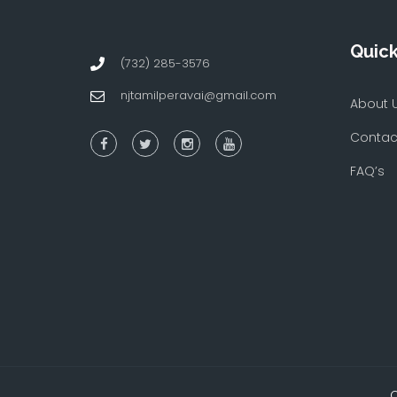
Quick
(732) 285-3576
njtamilperavai@gmail.com
About 
Contac
FAQ’s
C