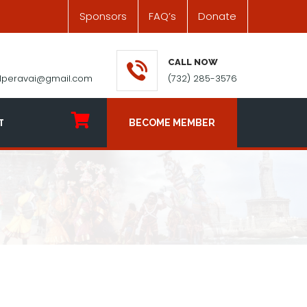
Sponsors
FAQ’s
Donate
CALL NOW
ilperavai@gmail.com
(732) 285-3576
T
BECOME MEMBER