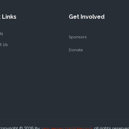
 Links
Get Involved
Us
Sponsors
t Us
Donate
opyright © 2026 By
New Jersey Tamil Peravai
, all rights reserve