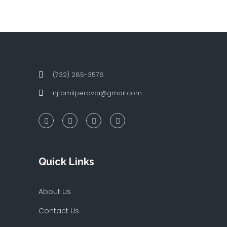
(732) 285-3576
njtamilperavai@gmail.com
Quick Links
About Us
Contact Us