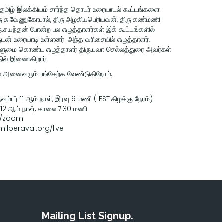
் தமிழ் இலக்கியம் சார்ந்த தொடர் உரையாடல் கூட்டங்களை
ிரு.சு.வேணுகோபால், திரு.அழகியபெரியவன், திரு.கண்மணி
ரு.சயந்தன் போன்ற பல எழுத்தாளர்கள் இக் கூட்டங்களில்
டன் உரையாடி உள்ளனர். அந்த வரிசையில் எழுத்தாளர்,
ளுமை கொண்ட எழுத்தாளர் திரு.பவா செல்லத்துரை அவர்கள்
்தில் இணைகிறார்.
ல் அனைவரும் பங்கேற்க வேண்டுகிறோம்.
ம்பர் 11 ஆம் நாள், இரவு 9 மணி ( EST கிழக்கு நேரம்)
 12 ஆம் நாள், காலை 7:30 மணி
g/zoom
milperavai.org/live
Mailing List Signup.