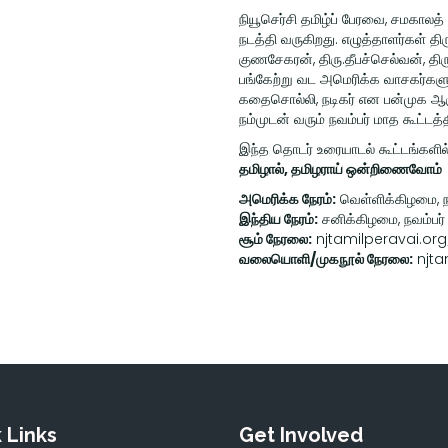
நியூசெர்சி தமிழ்ப் பேரவை, சமகாலத
நடத்தி வருகிறது. எழுத்தாளர்கள் த
குணசேகரன், திரு.தீபச்செல்வன், தி
பங்கேற்று வட அமெரிக்க வாசகர்களு
கதைசொல்லி, நடிகர் என பன்முக ஆ
நம்முடன் வரும் நவம்பர் மாத கூட்டத
இந்த தொடர் உரையாடல் கூட்டங்களி
தமிழால், தமிழராய் ஒன்றிணைவோம்
அமெரிக்க நேரம்:
வெள்ளிக்கிழமை, நவ
இந்திய நேரம்:
சனிக்கிழமை, நவம்பர்
சூம் நேரலை:
njtamilperavai.or
வலையொளி/முகநூல் நேரலை:
njta
 Links
Get Involved