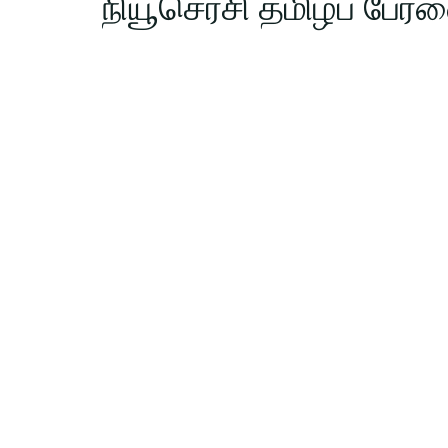
நியூசெர்சி தமிழ்ப் பே