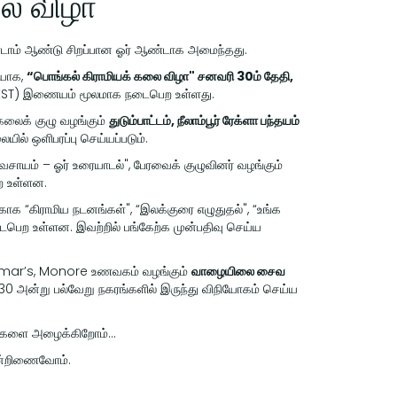
லை விழா
ண்டாம் ஆண்டு சிறப்பான ஓர் ஆண்டாக அமைந்தது.
ியாக,
“பொங்கல் கிராமியக் கலை விழா" சனவரி 30ம் தேதி,
ST) இணையம் மூலமாக நடைபெற உள்ளது.
கலைக் குழு வழங்கும்
துடும்பாட்டம், நீலாம்பூர் ரேக்ளா பந்தயம்
யில் ஒளிபரப்பு செய்யப்படும்.
சாயம் – ஓர் உரையாடல்", பேரவைக் குழுவினர் வழங்கும்
ற உள்ளன.
காக “கிராமிய நடனங்கள்", “இலக்குரை எழுதுதல்", “உங்க
நடைபெற உள்ளன. இவற்றில் பங்கேற்க முன்பதிவு செய்ய
. Kumar’s, Monore உணவகம் வழங்கும்
வாழையிலை சைவ
 அன்று பல்வேறு நகரங்களில் இருந்து விநியோகம் செய்ய
ிழர்களை அழைக்கிறோம்…
 ஒன்றிணைவோம்.