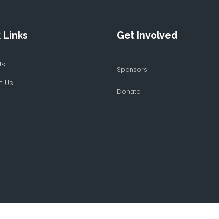
 Links
Get Involved
Us
Sponsors
t Us
Donate