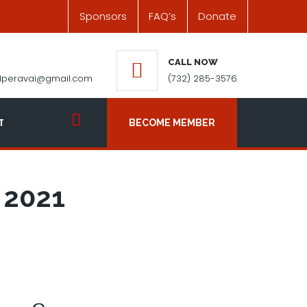
Sponsors
FAQ’s
Donate
CALL NOW
ilperavai@gmail.com
(732) 285-3576
T
BECOME MEMBER
 2021