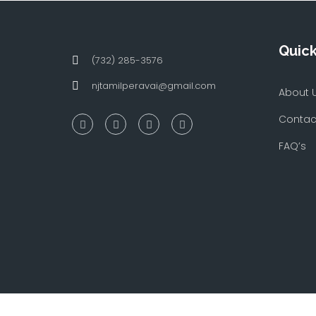
Quick
(732) 285-3576
njtamilperavai@gmail.com
About 
Contac
FAQ’s