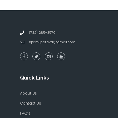
(732) 285-3576
njtamilperavai@gmail.com
Quick Links
About Us
Contact Us
FAQ’s