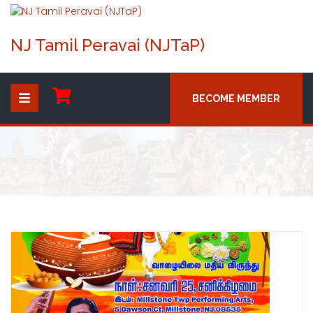
NJ Tamil Peravai (NJTaP)
BECOME MEMBER