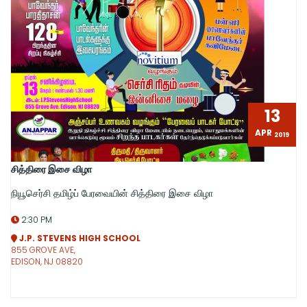
13
APR
2019
சித்திரை இசை விழா
நியூசெர்சி தமிழ்ப் பேரவையின் சித்திரை இசை விழா
2:30 PM
J.P. STEVENS HIGH SCHOOL
855 GROVE AVE,
EDISON, NJ 08820