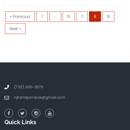
« Previous
1
…
6
7
8
9
Next »
(732) 285-3576
njtamilperavai@gmail.com
Quick Links